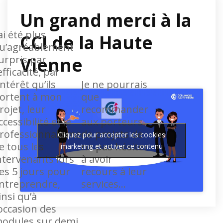
Un grand merci à la
’ai été plus
CCI de la Haute
u’agréablement
urpris par
Vienne
’efficacité, par
’intérêt qu’ils
Je ne pourrais
ortent à mon
que
rojet, leur
recommander
ccessibilité et le
aux porteurs
rofessionnalisme
de projets de
Cliquez pour accepter les cookies
e tous les
ne pas hésiter
marketing et activer ce contenu
ntervenants lors
à avoir
es 5 jours pour
recours à leur
ntreprendre,
services…
insi qu’à
’occasion des
odules sur demi