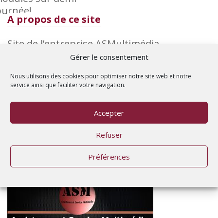
ournée!
A propos de ce site
Site de l’entreprise ASMultimédia
(Assistance et Services Multimédia) créé par
Gérer le consentement
Bernard DEVEAUTOUR.
Nous utilisons des cookies pour optimiser notre site web et notre
service ainsi que faciliter votre navigation.
Mentions légales et copyright consultables
en bas de page ou dans la page « A propos
Accepter
de »
Refuser
Contact
Préférences