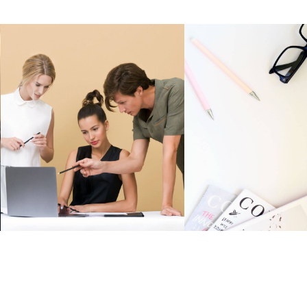
Conseils formation
Aide aux forma
dépannage
internet
Conseil pour l’achat de
Pour vous assist
votre matériel
vos démarches