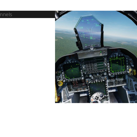
sionnels
on, assistance,
s et dépannage.
Simulation
Pour vous conseiller
dans les simulateurs de
vol ou auto du point de