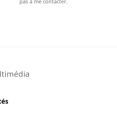
pas à me contacter.
ltimédia
tés