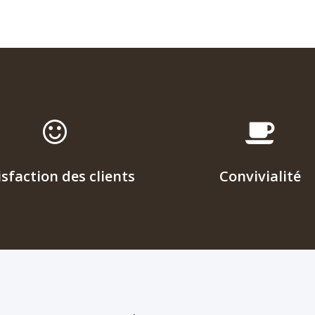
par
n (carte
isfaction des clients
Convivialité