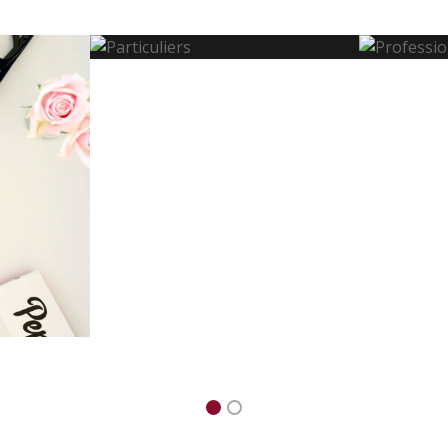
Particuliers
Profes
Assistance formation et
Formati
dépannage pour tous
conseil
les produits
informatiques, objets
connectés, TV
connectée et votre
réseau domestique.
lités
er dans