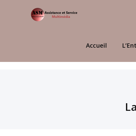
Accueil
L’En
L