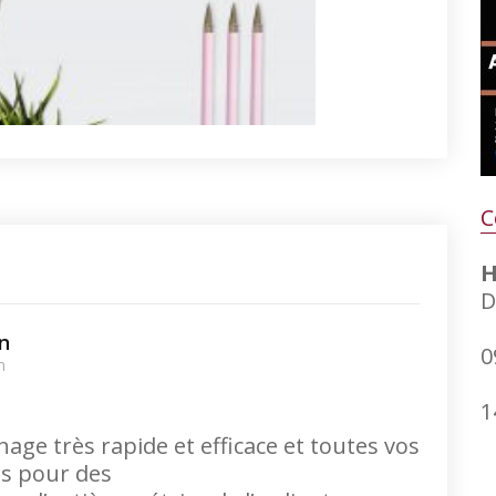
C
H
D
n
0
m
1
ge très rapide et efficace et toutes vos
les pour des