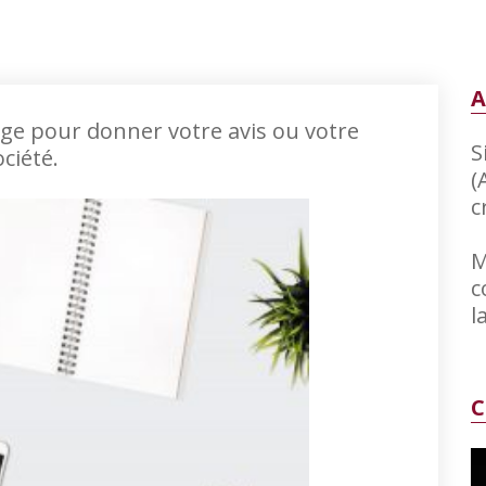
A
ge pour donner votre avis ou votre
S
ociété.
(
c
M
c
l
C