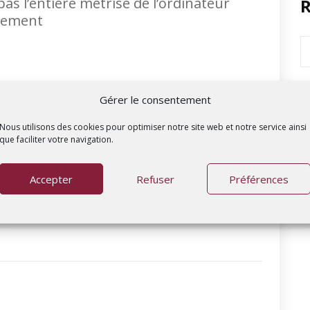
as l’entière métrise de l’ordinateur
R
tement
Gérer le consentement
Nous utilisons des cookies pour optimiser notre site web et notre service ainsi
que faciliter votre navigation.
nce sur une application. Efficace,
.
Accepter
Refuser
Préférences
de vivement !